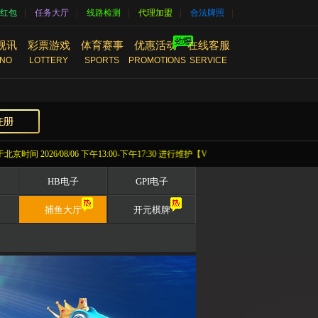
红包
|
任务大厅
|
线路检测
|
代理加盟
|
合法牌照
|
视讯
彩票游戏
体育赛事
优惠活动
在线客服
INO
LOTTERY
SPORTS
PROMOTIONS
SERVICE
6/08/06 下午13:00-下午17:30 进行维护【VR】彩票官方平台将于北京时
HB电子
GPI电子
捕鱼大厅
开元棋牌