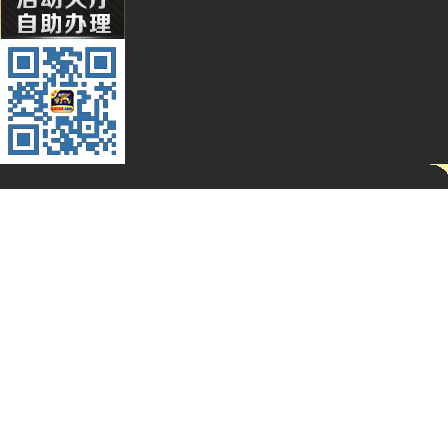
Qq****
Hg****
T94***
Yu***9
Kj****5
Bb***4
Gs***4
Yh****