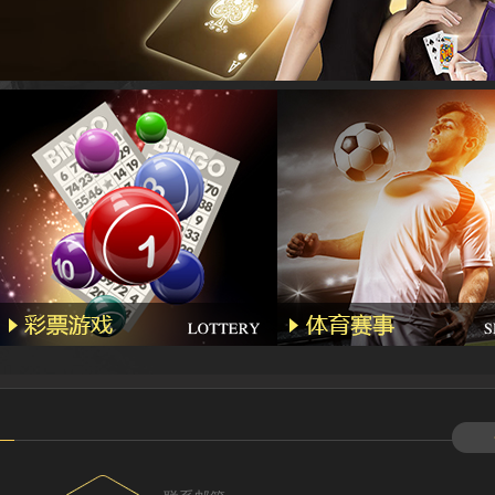
Kg****
Gda***
Wo***5
Qq****
Wa***l
Li****2
Qq****
Hg****
T94***
Yu***9
Kj****5
Bb***4
Gs***4
Yh****
Kg****
Ying**1