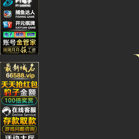
Bb***4
Gs***4
Yh****
Kg****
Ying**1
Hg****
Qq****
tu****5
Lhs****
Hyl****
Kg****
Gda***
Wo***5
Qq****
Wa***l
Li****2