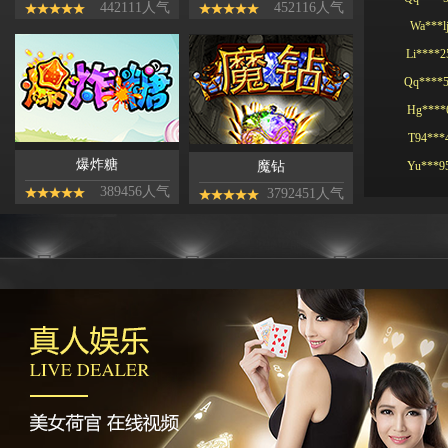
442111人气
452116人气
Li****2
Qq****
Hg****
T94***
Yu***9
爆炸糖
魔钻
Kj****5
389456人气
3792451人气
Bb***4
Gs***4
Yh****
Kg****
Ying**1
Hg****
Qq****
tu****5
Lhs****
Hyl****