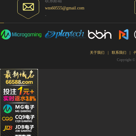
联系邮箱
wns60555@gmail.com
Hg****
-
Qq****
tu****5
Lhs****
Hyl****
Kg****
关于我们
|
联系我们
|
Gda***
Copyrigh
Wo***5
Qq****
Wa***l
Li****2
Qq****
Hg****
T94***
Yu***9
Kj****5