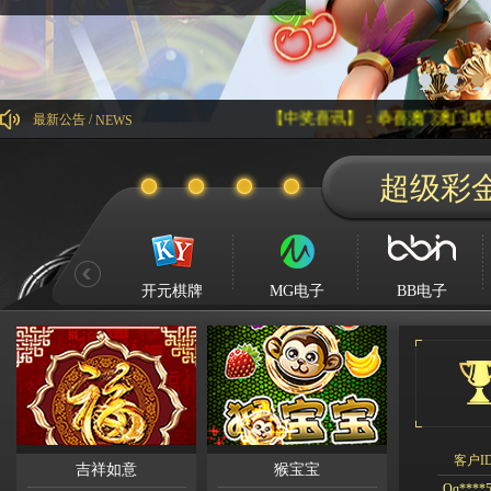
【中奖喜讯】：恭喜澳门澳门威尼斯人会员ob*
最新公告 /
NEWS
Kg****
超级彩
Ying**1
Hg****
Qq****
tu****5
开元棋牌
MG电子
BB电子
Lhs****
Hyl****
Kg****
Gda***
Wo***5
Qq****
客户I
吉祥如意
猴宝宝
Wa***l